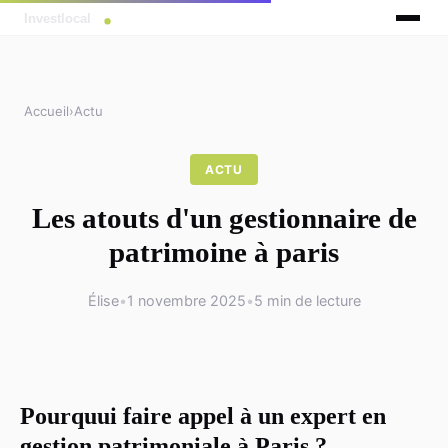
Accueil
›
Actu
ACTU
Les atouts d'un gestionnaire de
patrimoine à paris
Élise
•
1 novembre 2025
•
5 min de lecture
Pourquui faire appel à un expert en
gestion patrimoniale à Paris ?