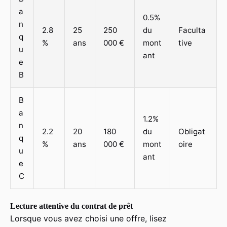
a
0.5%
n
2.8
25
250
du
Faculta
q
%
ans
000 €
mont
tive
u
ant
e
B
B
a
1.2%
n
2.2
20
180
du
Obligat
q
%
ans
000 €
mont
oire
u
ant
e
C
Lecture attentive du contrat de prêt
Lorsque vous avez choisi une offre, lisez