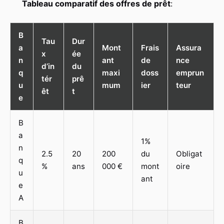
Tableau comparatif des offres de prêt
:
B
Tau
Dur
a
Mont
Frais
Assura
x
ée
n
ant
de
nce
d’in
du
q
maxi
doss
emprun
tér
prê
u
mum
ier
teur
êt
t
e
B
a
1%
n
2.5
20
200
du
Obligat
q
%
ans
000 €
mont
oire
u
ant
e
A
B