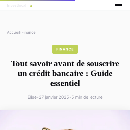
Accueil
›
Finance
FINANCE
Tout savoir avant de souscrire
un crédit bancaire : Guide
essentiel
Élise
•
27 janvier 2025
•
5 min de lecture